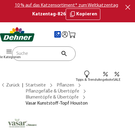
10 % auf das Katzensortiment* zum Weltkatzentag
Katzentag-826
Kopieren
lle Kategorien
Tipps & Trends
Angebote
SALE
Zurück
Startseite
Pflanzen
Pflanzgefäße & Übertöpfe
Blumentöpfe & Übertöpfe
Vasar Kunststoff-Topf Houston