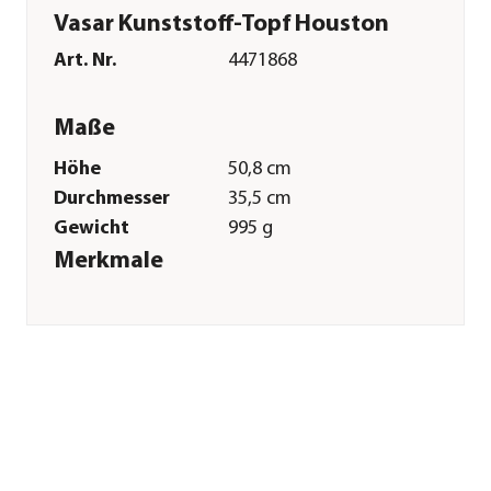
Vasar Kunststoff-Topf Houston
Art. Nr.
4471868
Maße
Höhe
50,8 cm
Durchmesser
35,5 cm
Gewicht
995 g
Merkmale
Farbe
Dunkelgrau
Materialien
Kunststoff
Form
Rund
Eigenschaften
frostbeständig
Einsatzbereich
Outdoor
Sonstiges