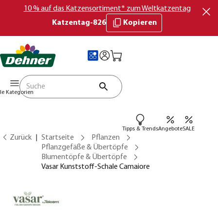
10 % auf das Katzensortiment* zum Weltkatzentag
Katzentag-826
Kopieren
lle Kategorien
Tipps & Trends
Angebote
SALE
Zurück
Startseite
Pflanzen
Pflanzgefäße & Übertöpfe
Blumentöpfe & Übertöpfe
Vasar Kunststoff-Schale Camaiore