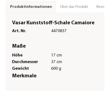
Über das Produkt
Bewert
Produktinformationen
Vasar Kunststoff-Schale Camaiore
Art. Nr.
4470837
Maße
Höhe
17 cm
Durchmesser
37 cm
Gewicht
600 g
Merkmale
Farbe
Grau
Form
Rund
Eigenschaften
frostbeständig
Einsatzbereich
Outdoor|Indoor