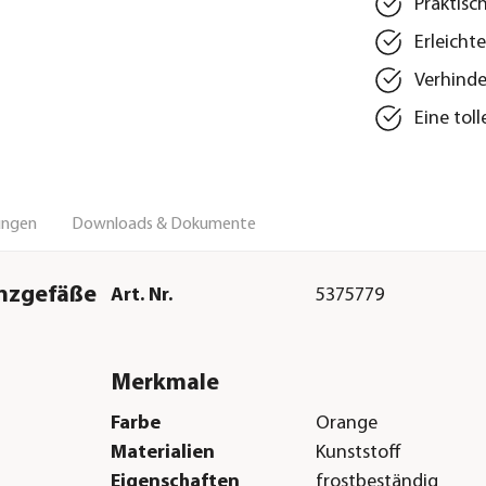
Praktisc
Erleicht
Verhinde
Eine tol
ungen
Downloads & Dokumente
anzgefäße
Art. Nr.
5375779
Merkmale
Farbe
Orange
Materialien
Kunststoff
Eigenschaften
frostbeständig