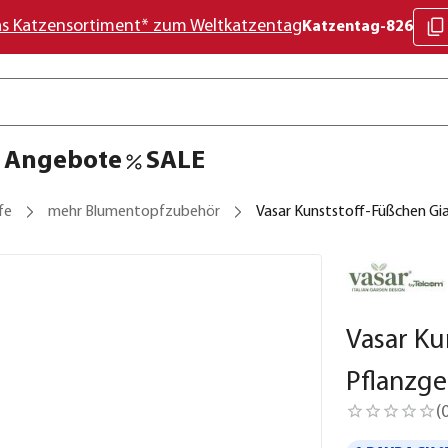
as Katzensortiment* zum Weltkatzentag
Katzentag-826
Angebote
SALE
fe
mehr Blumentopfzubehör
Vasar Kunststoff-Füßchen Gi
Vasar Ku
Pflanzge
(