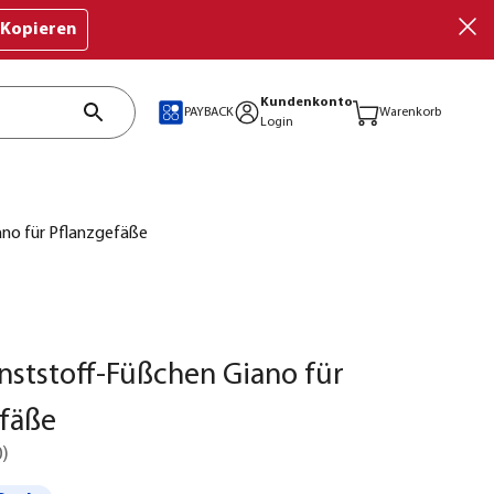
Kopieren
Kundenkonto
PAYBACK
Warenkorb
Login
ano für Pflanzgefäße
nststoff-Füßchen Giano für
fäße
0
)