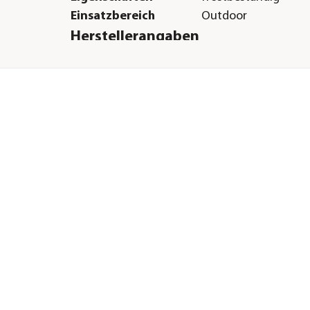
Einsatzbereich
Outdoor
Herstellerangaben
Land
Italy
Firma
Telcom S.p.A.
E-Mail
telcom@telcomitalia.
Straße
Via dell'Industria
Hausnummer
21
Postleitzahl
72017
Stadt
Ostuni BR