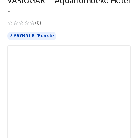
VARIOGART® Aquariumdeko Hotel
1
(
0
)
7 PAYBACK °Punkte