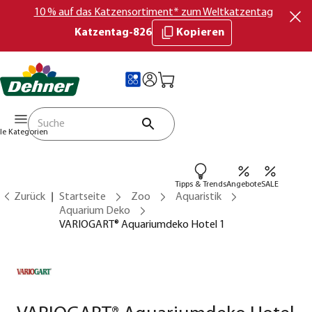
10 % auf das Katzensortiment* zum Weltkatzentag
Katzentag-826
Kopieren
lle Kategorien
Tipps & Trends
Angebote
SALE
Zurück
Startseite
Zoo
Aquaristik
Aquarium Deko
VARIOGART® Aquariumdeko Hotel 1