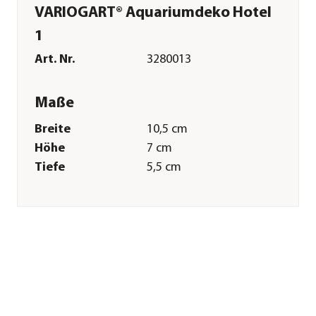
VARIOGART® Aquariumdeko Hotel
1
Art. Nr.
3280013
Maße
Breite
10,5 cm
Höhe
7 cm
Tiefe
5,5 cm
Merkmale
Farbe
Grau
Eigenschaften
künstlich
Einsatzbereich
Süßwasser|Meerwasser
Sonstiges
Marke
VARIOGART®