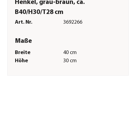
Henkel, grau-braun, ca.
B40/H30/T28 cm
Art. Nr.
3692266
Maße
Breite
40 cm
Höhe
30 cm
Tiefe
28 cm
Merkmale
Farbe
Braun|Grau
Materialien
Rattan
Ausführung
Korb
Form
Eckig
Einsatzbereich
Outdoor
Sonstiges