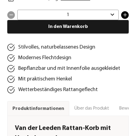
1
In den Warenkorb
Stilvolles, naturbelassenes Design
Modernes Flechtdesign
Bepflanzbar und mit Innenfolie ausgekleidet
Mit praktischem Henkel
Wetterbeständiges Rattangeflecht
Über das Produkt
Bewert
Produktinformationen
Van der Leeden Rattan-Korb mit