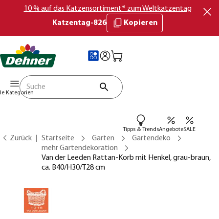
10 % auf das Katzensortiment* zum Weltkatzentag
Katzentag-826
Kopieren
lle Kategorien
Tipps & Trends
Angebote
SALE
Zurück
Startseite
Garten
Gartendeko
mehr Gartendekoration
Van der Leeden Rattan-Korb mit Henkel, grau-braun,
ca. B40/H30/T28 cm