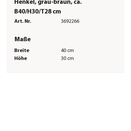
Henkel, grau-braun, ca.
B40/H30/T28 cm
Art. Nr.
3692266
Maße
Breite
40 cm
Höhe
30 cm
Tiefe
28 cm
Merkmale
Farbe
Braun|Grau
Materialien
Rattan
Ausführung
Korb
Form
Eckig
Einsatzbereich
Outdoor
Sonstiges