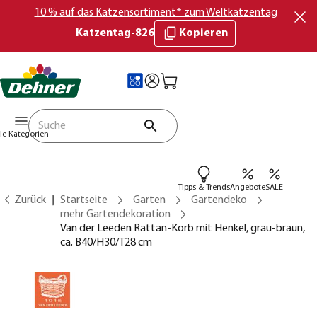
10 % auf das Katzensortiment* zum Weltkatzentag
Katzentag-826
Kopieren
lle Kategorien
Tipps & Trends
Angebote
SALE
Zurück
Startseite
Garten
Gartendeko
mehr Gartendekoration
Van der Leeden Rattan-Korb mit Henkel, grau-braun,
ca. B40/H30/T28 cm