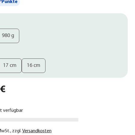
°Punkte
980 g
17 cm
16 cm
 €
ht verfügbar
 MwSt.
,
zzgl.
Versandkosten