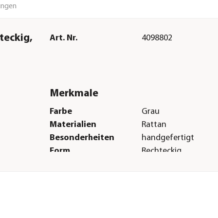
ungen
teckig,
Art. Nr.
4098802
Merkmale
Farbe
Grau
Materialien
Rattan
Besonderheiten
handgefertigt
Form
Rechteckig
Einsatzbereich
Outdoor