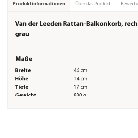
Über das Produkt
Bewert
Produktinformationen
Van der Leeden Rattan-Balkonkorb, rech
grau
Maße
Breite
46 cm
Höhe
14 cm
Tiefe
17 cm
Gewicht
830 g
Innenmaß Breite
40 cm
Innenmaß Höhe
12 cm
Innenmaß Tiefe
14 cm
Topfvolumen
5,6 l