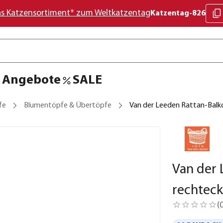
as Katzensortiment* zum Weltkatzentag
Katzentag-826
Angebote
SALE
fe
Blumentöpfe & Übertöpfe
Van der Leeden Rattan-Balko
Van der 
rechteck
(