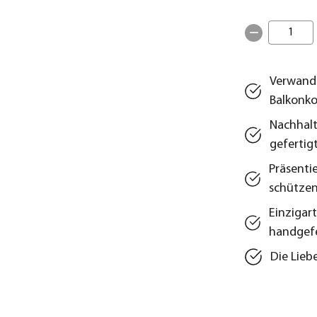
1
Verwande
Balkonko
Nachhalt
gefertig
Präsentie
schütze
Einzigar
handgefe
Die Lieb