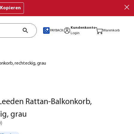
Kopieren
Kundenkonto
PAYBACK
Warenkorb
Login
nkorb, rechteckig, grau
Leeden Rattan-Balkonkorb,
ig, grau
0
)