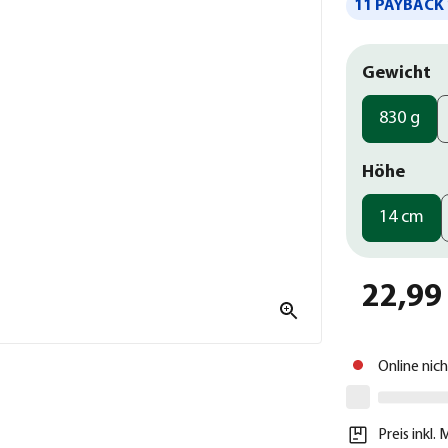
11 PAYBACK 
Gewicht
830 g
Höhe
14 cm
22,99
Online nic
Preis inkl.