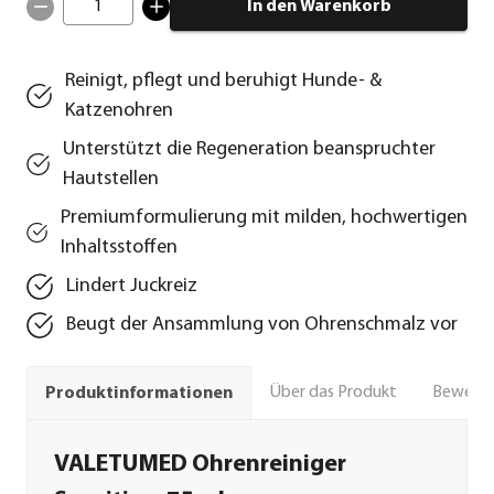
1
In den Warenkorb
Reinigt, pflegt und beruhigt Hunde- &
Katzenohren
Unterstützt die Regeneration beanspruchter
Hautstellen
Premiumformulierung mit milden, hochwertigen
Inhaltsstoffen
Lindert Juckreiz
Beugt der Ansammlung von Ohrenschmalz vor
Über das Produkt
Bewert
Produktinformationen
VALETUMED Ohrenreiniger