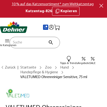
10 % auf das Katzensortiment* zum Weltkatzentag
Katzentag-826
Kopieren
lle Kategorien
Tipps & Trends
Angebote
SALE
Zurück
Startseite
Zoo
Hund
Hundepflege & Hygiene
VALETUMED Ohrenreiniger Sensitive, 75 ml