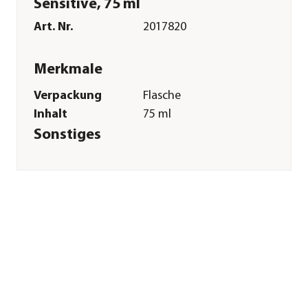
Sensitive, 75 ml
Art. Nr.
2017820
Merkmale
Verpackung
Flasche
Inhalt
75 ml
Sonstiges
Marke
VALETUMED
Tierart
Hunde|Katzen
Herstellerangaben
Land
DE
Firma
Mühldorfer
Nutrition AG
E-Mail
info@muehldorfer-
ag.de