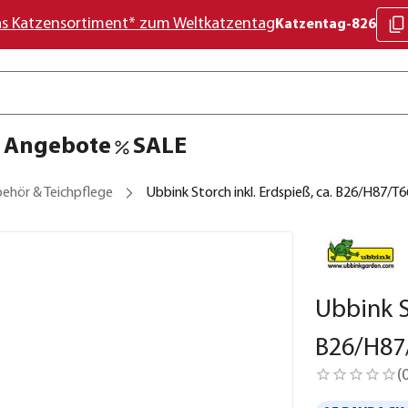
as Katzensortiment* zum Weltkatzentag
Katzentag-826
Angebote
SALE
behör & Teichpflege
Ubbink Storch inkl. Erdspieß, ca. B26/H87/T
Ubbink St
B26/H87
(