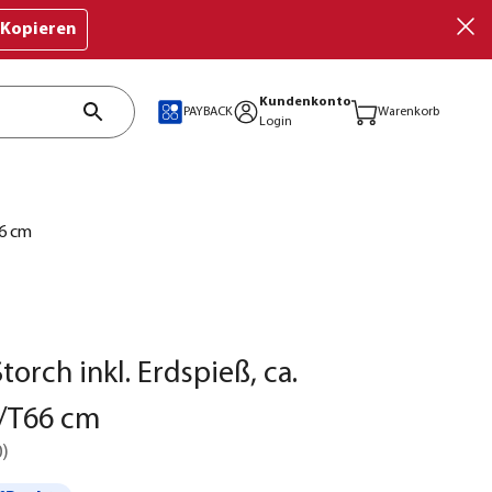
Kopieren
Kundenkonto
PAYBACK
Warenkorb
Login
66 cm
orch inkl. Erdspieß, ca.
/T66 cm
0
)