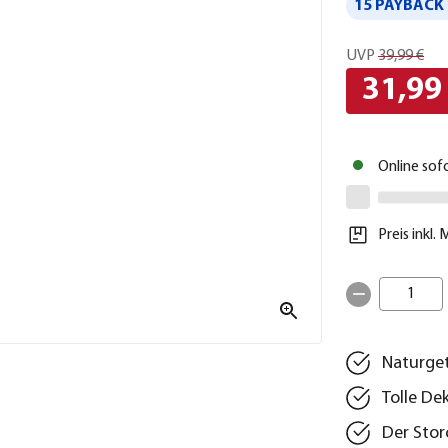
15 PAYBACK 
UVP
39,99 €
31,99
Online sof
Preis inkl.
1
Naturget
Tolle De
Der Stor