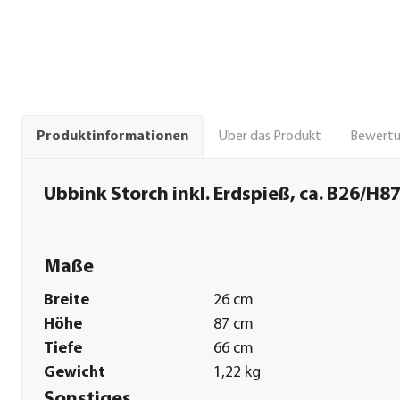
Über das Produkt
Bewert
Produktinformationen
Ubbink Storch inkl. Erdspieß, ca. B26/H8
Maße
Breite
26 cm
Höhe
87 cm
Tiefe
66 cm
Gewicht
1,22 kg
Sonstiges