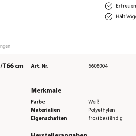
Erfreuen
Hält Vög
ungen
7/T66 cm
Art. Nr.
6608004
Merkmale
Farbe
Weiß
Materialien
Polyethylen
Eigenschaften
frostbeständig
Herstellerangaben