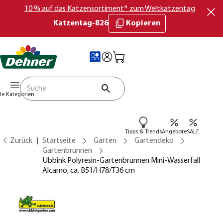
10 % auf das Katzensortiment* zum Weltkatzentag
Katzentag-826
Kopieren
lle Kategorien
Tipps & Trends
Angebote
SALE
Zurück
Startseite
Garten
Gartendeko
Gartenbrunnen
Ubbink Polyresin-Gartenbrunnen Mini-Wasserfall
Alcamo, ca. B51/H78/T36 cm