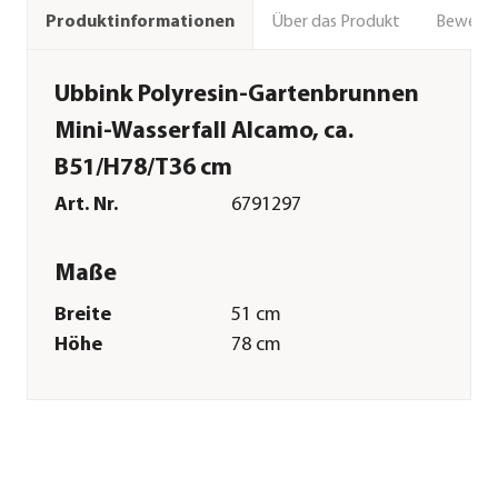
Über das Produkt
Bewert
Produktinformationen
Ubbink Polyresin-Gartenbrunnen
Mini-Wasserfall Alcamo, ca.
B51/H78/T36 cm
Art. Nr.
6791297
Maße
Breite
51 cm
Höhe
78 cm
Tiefe
36 cm
Gewicht
13 kg
Merkmale
Farbe
Braun|Grau|Grün