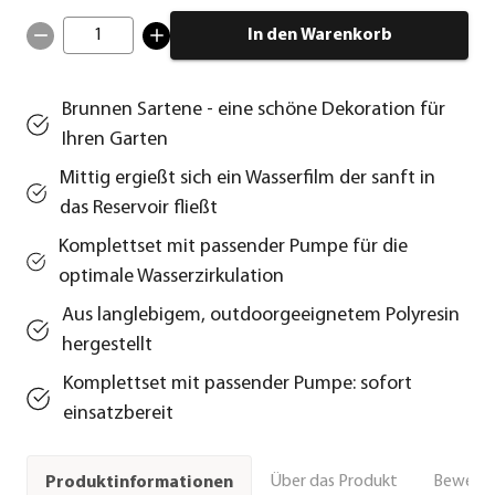
1
In den Warenkorb
Brunnen Sartene - eine schöne Dekoration für
Ihren Garten
Mittig ergießt sich ein Wasserfilm der sanft in
das Reservoir fließt
Komplettset mit passender Pumpe für die
optimale Wasserzirkulation
Aus langlebigem, outdoorgeeignetem Polyresin
hergestellt
Komplettset mit passender Pumpe: sofort
einsatzbereit
Über das Produkt
Bewert
Produktinformationen