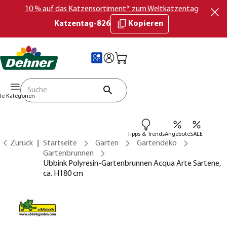
10 % auf das Katzensortiment* zum Weltkatzentag
Katzentag-826
Kopieren
lle Kategorien
Tipps & Trends
Angebote
SALE
Zurück
Startseite
Garten
Gartendeko
Gartenbrunnen
Ubbink Polyresin-Gartenbrunnen Acqua Arte Sartene,
ca. H180 cm