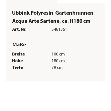
Ubbink Polyresin-Gartenbrunnen
Acqua Arte Sartene, ca. H180 cm
Art. Nr.
5481361
Maße
Breite
100 cm
Höhe
180 cm
Tiefe
79 cm
Gewicht
86,91 kg
Merkmale
Farbe
Grün|Beige
Materialien
Polyresin
Technische Details