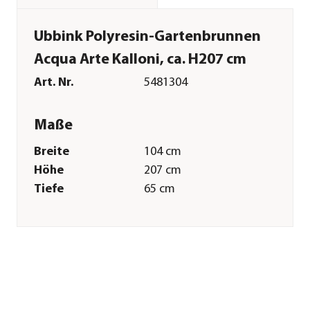
Ubbink Polyresin-Gartenbrunnen
Acqua Arte Kalloni, ca. H207 cm
Art. Nr.
5481304
Maße
Breite
104 cm
Höhe
207 cm
Tiefe
65 cm
Gewicht
67,24 kg
Merkmale
Farbe
Grün|Beige
Materialien
Polyresin
Technische Details