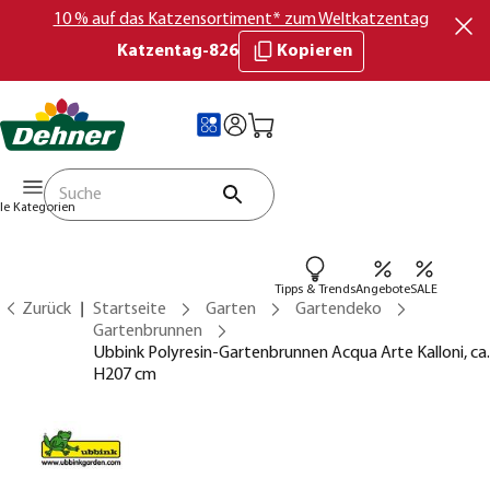
10 % auf das Katzensortiment* zum Weltkatzentag
Katzentag-826
Kopieren
lle Kategorien
Tipps & Trends
Angebote
SALE
Zurück
Startseite
Garten
Gartendeko
Gartenbrunnen
Ubbink Polyresin-Gartenbrunnen Acqua Arte Kalloni, ca.
H207 cm