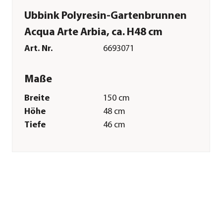
Ubbink Polyresin-Gartenbrunnen
Acqua Arte Arbia, ca. H48 cm
Art. Nr.
6693071
Maße
Breite
150 cm
Höhe
48 cm
Tiefe
46 cm
Gewicht
19,52 kg
Merkmale
Farbe
Grau|Braun
Materialien
Polyresin
Technische Details
Lichtfarbe
Warmweiß