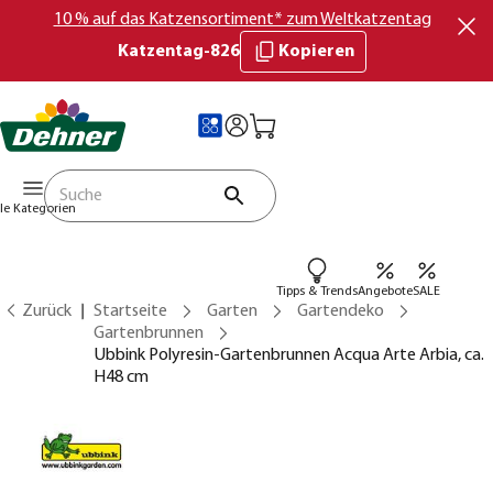
10 % auf das Katzensortiment* zum Weltkatzentag
Katzentag-826
Kopieren
lle Kategorien
Tipps & Trends
Angebote
SALE
Zurück
Startseite
Garten
Gartendeko
Gartenbrunnen
Ubbink Polyresin-Gartenbrunnen Acqua Arte Arbia, ca.
H48 cm