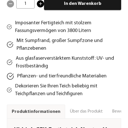
1
In den Warenkorb
Imposanter Fertigteich mit stolzem
Fassungsvermögen von 3800 Litern
Mit Sumpfrand, großer Sumpfzone und
Pflanzebenen
Aus glasfaserverstärktem Kunststoff: UV- und
frostbeständig
Pflanzen- und tierfreundliche Materialien
Dekorieren Sie Ihren Teich beliebig mit
Teichpflanzen und Teichfiguren
Über das Produkt
Bewert
Produktinformationen