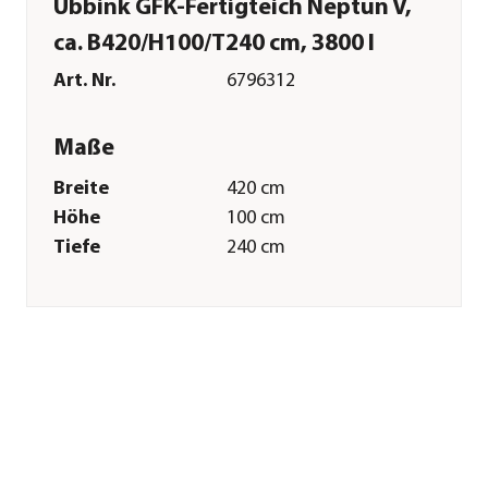
Ubbink GFK-Fertigteich Neptun V,
ca. B420/H100/T240 cm, 3800 l
Art. Nr.
6796312
Maße
Breite
420 cm
Höhe
100 cm
Tiefe
240 cm
Volumen
3800 l
Gewicht
101 kg
Merkmale
Farbe
Schwarz
Materialien
Kunststoff
Sonstiges
Marke
Ubbink