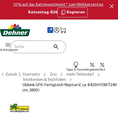
10 % auf das Katzensortiment* zum Weltkatzentag
Katzentag-826
Kopieren
lle Kategorien
Tipps & Trends
Angebote
SALE
Zurück
Startseite
Zoo
mehr Tierbedarf
Teichbecken & Teichfolien
Ubbink GFK-Fertigteich Neptun V, ca. B420/H100/T240
cm, 3800 l