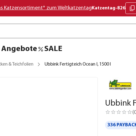
as Katzensortiment* zum Weltkatzentag
Katzentag-826
Angebote
SALE
ken & Teichfolien
Ubbink Fertigteich Ocean I, 1500 l
Ubbink F
(
336 PAYBACK