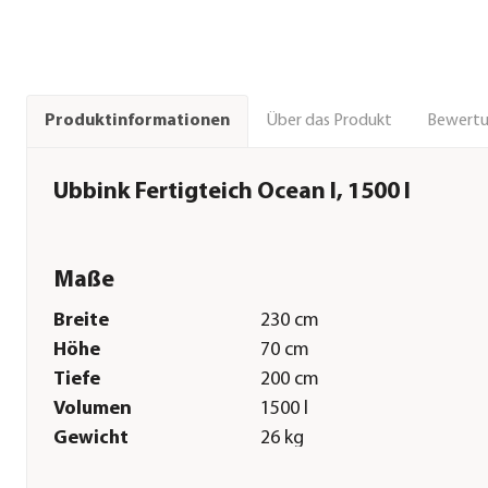
Über das Produkt
Bewert
Produktinformationen
Ubbink Fertigteich Ocean I, 1500 l
Maße
Breite
230 cm
Höhe
70 cm
Tiefe
200 cm
Volumen
1500 l
Gewicht
26 kg
Sonstiges