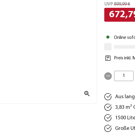
UVP
899,99 €
672,7
Online sof
Preis inkl.
1
Aus lang
3,83 m² 
1500 Li
Große U