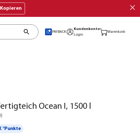
Kopieren
Kundenkonto
PAYBACK
Warenkorb
Login
ertigteich Ocean I, 1500 l
0
)
 °Punkte