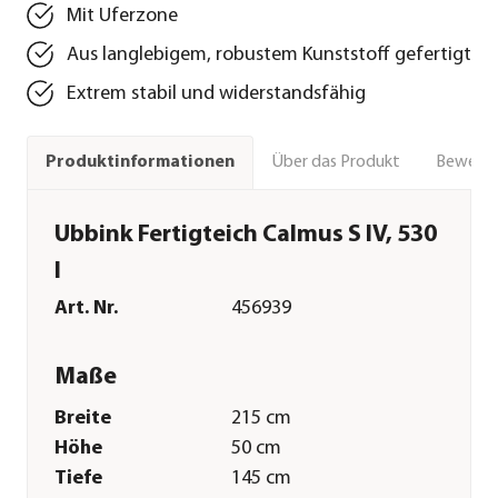
Mit Uferzone
Aus langlebigem, robustem Kunststoff gefertigt
Extrem stabil und widerstandsfähig
Über das Produkt
Bewert
Produktinformationen
Ubbink Fertigteich Calmus S IV, 530
l
Art. Nr.
456939
Maße
Breite
215 cm
Höhe
50 cm
Tiefe
145 cm