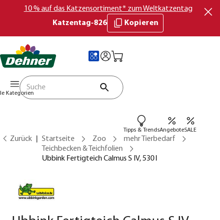
10 % auf das Katzensortiment* zum Weltkatzentag
Katzentag-826
Kopieren
lle Kategorien
Tipps & Trends
Angebote
SALE
Zurück
Startseite
Zoo
mehr Tierbedarf
Teichbecken & Teichfolien
Ubbink Fertigteich Calmus S IV, 530 l