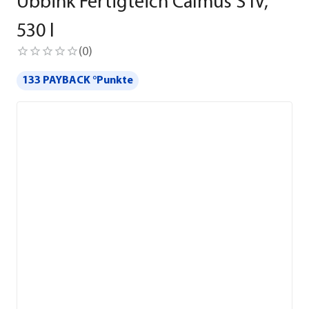
Ubbink Fertigteich Calmus S IV,
530 l
(
0
)
133 PAYBACK °Punkte