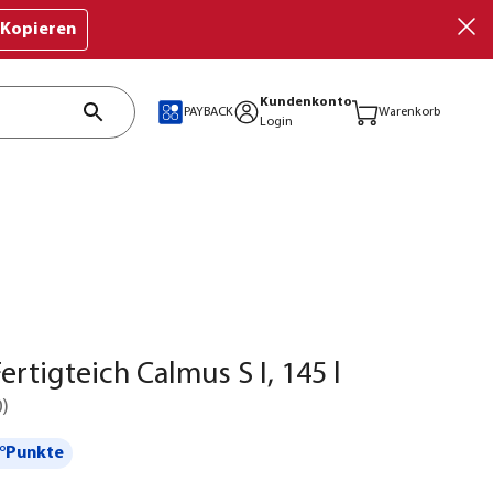
Kopieren
Kundenkonto
PAYBACK
Warenkorb
Login
ertigteich Calmus S I, 145 l
0
)
°Punkte