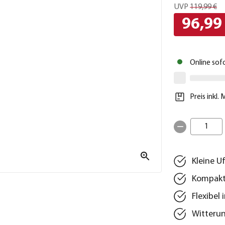
UVP
119,99 €
96,99
Online sof
Preis inkl.
1
Kleine U
Kompakt
Flexibel
Witterun