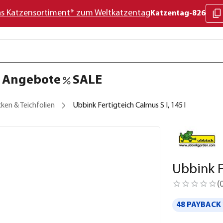
as Katzensortiment* zum Weltkatzentag
Katzentag-826
Angebote
SALE
ken & Teichfolien
Ubbink Fertigteich Calmus S I, 145 l
Ubbink F
(
48 PAYBACK 