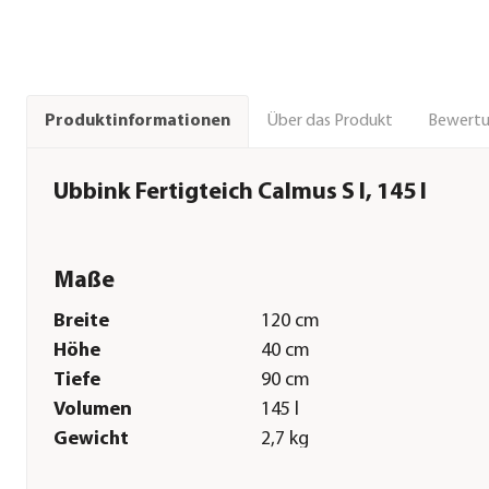
Über das Produkt
Bewert
Produktinformationen
Ubbink Fertigteich Calmus S I, 145 l
Maße
Breite
120 cm
Höhe
40 cm
Tiefe
90 cm
Volumen
145 l
Gewicht
2,7 kg
Sonstiges