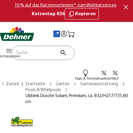
10 % auf das Katzensortiment* zum Weltkatzentag
Katzentag-826
Kopieren
lle Kategorien
Tipps & Trends
Angebote
SALE
Zurück
Startseite
Garten
Gartenausstattung
Pools & Whirlpools
Ubbink Dusche Solaris Premium, ca. B32/H217/T31,60
cm