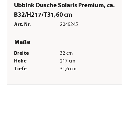
Ubbink Dusche Solaris Premium, ca.
B32/H217/T31,60 cm
Art. Nr.
2049245
Maße
Breite
32 cm
Höhe
217 cm
Tiefe
31,6 cm
Volumen
30 l
Gewicht
12,5 kg
Merkmale
Farbe
Schwarz|Anthrazit
Materialien
Polypropylen
Gastronomie
Nein
geeignet