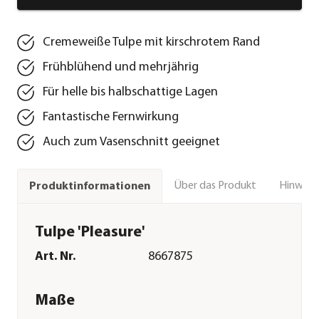
Cremeweiße Tulpe mit kirschrotem Rand
Frühblühend und mehrjährig
Für helle bis halbschattige Lagen
Fantastische Fernwirkung
Auch zum Vasenschnitt geeignet
Über das Produkt
Hinweise
Produktinformationen
Tulpe 'Pleasure'
Art. Nr.
8667875
Maße