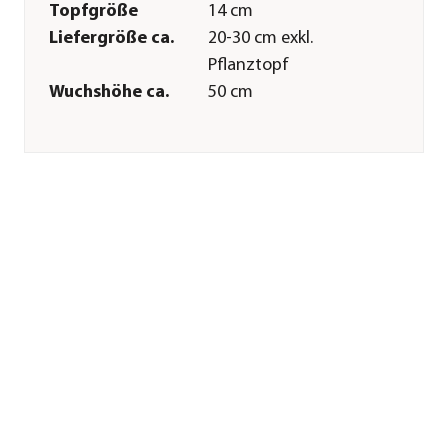
Topfgröße
14 cm
Liefergröße ca.
20-30 cm exkl.
Pflanztopf
Wuchshöhe ca.
50 cm
Merkmale
Farbe
Rot|Weiß|Pink|Creme
Blütezeit
April|Mai
Blütenmerkmal
mehrfarbig
Besonderheiten
Blütenschmuck
Pflege
Standort
hell|sonnig|kühl
Sonstiges
Marke
Dehner
Qualität
Premiumqualität
Pflanzen