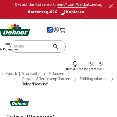
10 % auf das Katzensortiment* zum Weltkatzentag
Katzentag-826
Kopieren
lle Kategorien
Tipps & Trends
Angebote
SALE
Zurück
Startseite
Pflanzen
Balkon- & Terrassenpflanzen
Frühlingsblumen
Tulpe 'Pleasure'