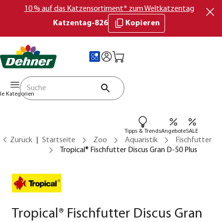
10 % auf das Katzensortiment* zum Weltkatzentag
Katzentag-826
Kopieren
lle Kategorien
Tipps & Trends
Angebote
SALE
Zurück
Startseite
Zoo
Aquaristik
Fischfutter
Tropical® Fischfutter Discus Gran D-50 Plus
Tropical® Fischfutter Discus Gran