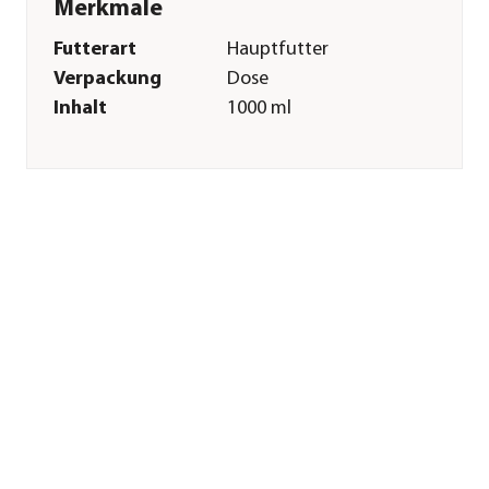
Merkmale
Futterart
Hauptfutter
Verpackung
Dose
Inhalt
1000 ml
Einsatzbereich
Süßwasser
Sonstiges
Marke
Tropical®
Tierart
Diskus|Fische|Zierfische
Herstellerangaben
Land
PL
Firma
TROPICAL Tadeusz
Ogrodnik
E-Mail
tropical@tropical.pl
Straße
ul. Opolska
Hausnummer
25