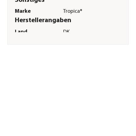
Sonstiges
Marke
Tropica®
Herstellerangaben
Land
DK
Firma
Tropica Aquarium
Plants A/S
E-Mail
tropica@tropica.dk
Straße
Mejlbyvej
Hausnummer
200
Postleitzahl
8250
Stadt
Egå