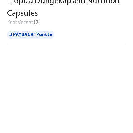
Tropica Düngekapseln Nutrition
Capsules
(
0
)
3 PAYBACK °Punkte