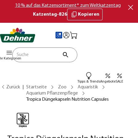
10 % auf das Katzensortiment* zum Weltkatzentag
Katzentag-826
Kopieren
lle Kategorien
Tipps & Trends
Angebote
SALE
Zurück
Startseite
Zoo
Aquaristik
Aquarium Pflanzenpflege
Tropica Düngekapseln Nutrition Capsules