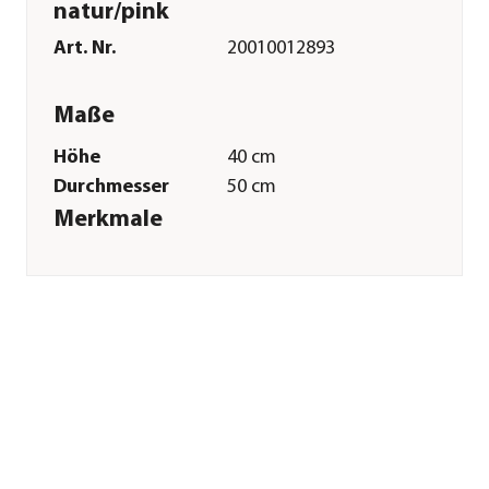
natur/pink
Art. Nr.
20010012893
Maße
Höhe
40 cm
Durchmesser
50 cm
Merkmale
Farbe
Natur|Weiß|Rosa|Pink
Materialien
Naturmaterial
Besonderheiten
handgefertigt
Sonstiges
Marke
Dehner
Qualität
Markenqualität
Hinweis
Kann minimal von
der Abbildung