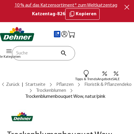
10 % auf das Katzensortiment* zum Weltkatzentag
Katzentag-826
Kopieren
lle Kategorien
Tipps & Trends
Angebote
SALE
Zurück
Startseite
Pflanzen
Floristik & Pflanzendeko
Trockenblumen
Trockenblumenbouquet Wow, natur/pink