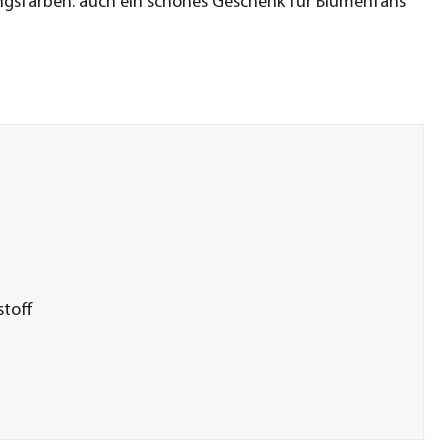
ingsfarben: auch ein schönes Geschenk für Blumenfans
stoff
er GmbH &