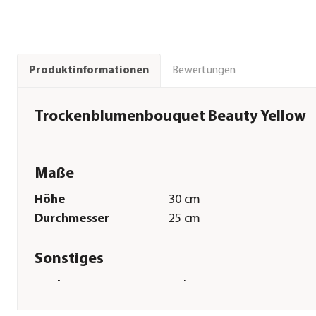
Bewertungen
Produktinformationen
Trockenblumenbouquet Beauty Yellow
Maße
Höhe
30 cm
Durchmesser
25 cm
Sonstiges
Marke
Dehner
Qualität
Markenqualität