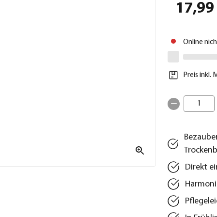
17,99
Online nic
Preis inkl.
1
Bezauber
Trocken
Direkt e
Harmoni
Pflegele