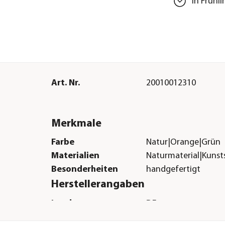
In Frühl
Art. Nr.
20010012310
Merkmale
Farbe
Natur|Orange|Grün
Materialien
Naturmaterial|Kunst
Besonderheiten
handgefertigt
Herstellerangaben
Land
DE
Firma
Dehner Gartencent