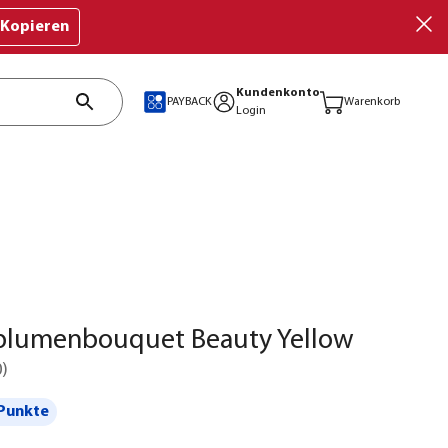
Kopieren
Kundenkonto
PAYBACK
Warenkorb
Login
blumenbouquet Beauty Yellow
0
)
Punkte