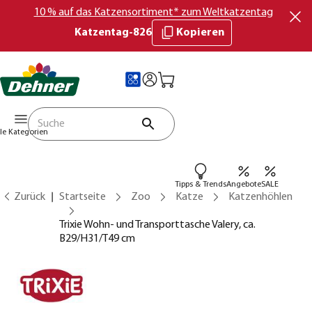
10 % auf das Katzensortiment* zum Weltkatzentag
Katzentag-826
Kopieren
lle Kategorien
Tipps & Trends
Angebote
SALE
Zurück
Startseite
Zoo
Katze
Katzenhöhlen
Trixie Wohn- und Transporttasche Valery, ca.
B29/H31/T49 cm