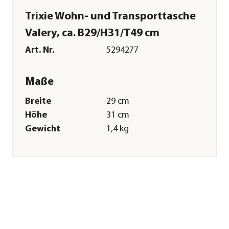
Trixie Wohn- und Transporttasche
Valery, ca. B29/H31/T49 cm
Art. Nr.
5294277
Maße
Breite
29 cm
Höhe
31 cm
Gewicht
1,4 kg
Merkmale
Farbe
Schwarz|Grau
Materialien
Polyester|EVA
Belastbarkeit
9 kg
Sonstiges
Marke
Trixie