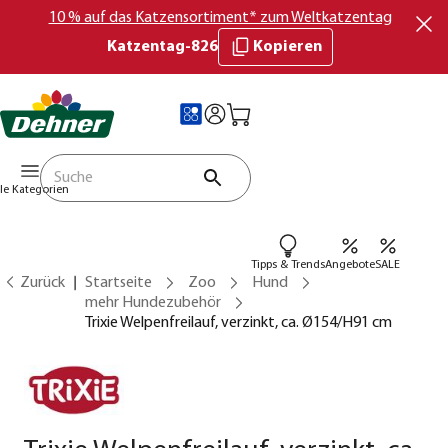
10 % auf das Katzensortiment* zum Weltkatzentag
Katzentag-826
Kopieren
lle Kategorien
Tipps & Trends
Angebote
SALE
Zurück
Startseite
Zoo
Hund
mehr Hundezubehör
Trixie Welpenfreilauf, verzinkt, ca. Ø154/H91 cm