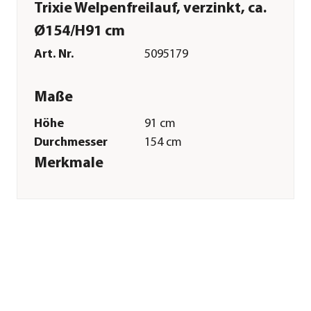
Trixie Welpenfreilauf, verzinkt, ca.
Ø154/H91 cm
Art. Nr.
5095179
Maße
Höhe
91 cm
Durchmesser
154 cm
Merkmale
Farbe
Silber
Materialien
Metall
Sonstiges
Marke
Trixie
Tierart
Hunde
Lebensphase
Welpen