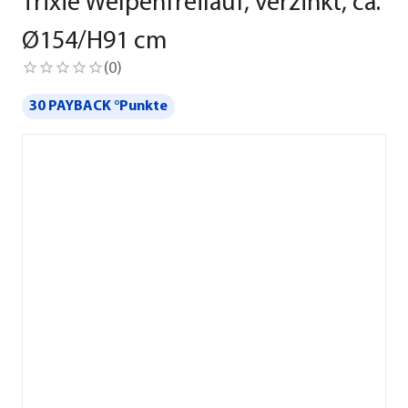
Trixie Welpenfreilauf, verzinkt, ca.
Ø154/H91 cm
(
0
)
30 PAYBACK °Punkte