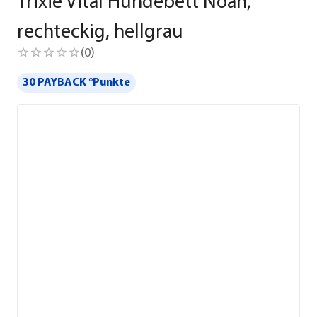
Trixie Vital Hundebett Noah,
rechteckig, hellgrau
(
0
)
30 PAYBACK °Punkte