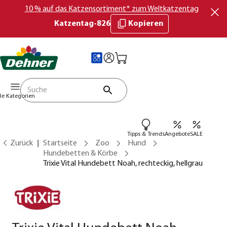
10 % auf das Katzensortiment* zum Weltkatzentag
Katzentag-826
Kopieren
lle Kategorien
Tipps & Trends
Angebote
SALE
Zurück
Startseite
Zoo
Hund
Hundebetten & Körbe
Trixie Vital Hundebett Noah, rechteckig, hellgrau