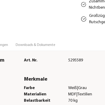
Zusammen
Nichtbe
Großzügi
Rutschg
ungen
Downloads & Dokumente
cm
Art. Nr.
5295589
Merkmale
Farbe
Weiß|Grau
Materialien
MDF|Textilien
Belastbarkeit
70 kg