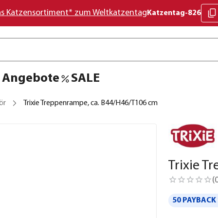
as Katzensortiment* zum Weltkatzentag
Katzentag-826
Angebote
SALE
ör
Trixie Treppenrampe, ca. B44/H46/T106 cm
Trixie T
(
50 PAYBACK 