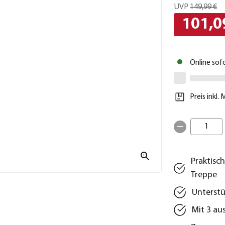
UVP
149,99 €
101,0
Online sof
Preis inkl.
1
Praktisc
Treppe
Unterstü
Mit 3 au