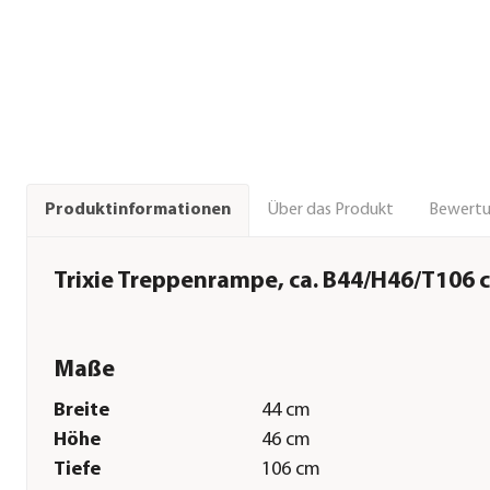
Über das Produkt
Bewert
Produktinformationen
Trixie Treppenrampe, ca. B44/H46/T106 
Maße
Breite
44 cm
Höhe
46 cm
Tiefe
106 cm