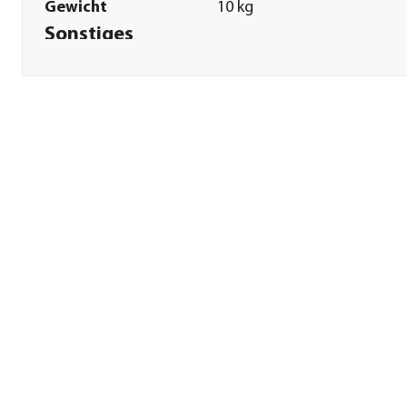
Gewicht
10 kg
Sonstiges
Marke
Trixie
Tierart
Hunde
Montagezustand
Lieferung erfolgt zerlegt