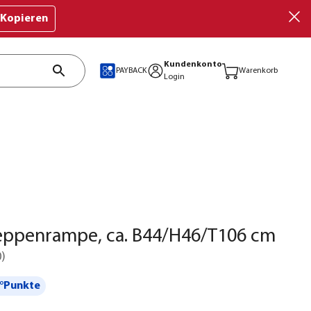
Kopieren
Kundenkonto
PAYBACK
Warenkorb
Login
reppenrampe, ca. B44/H46/T106 cm
0
)
°Punkte