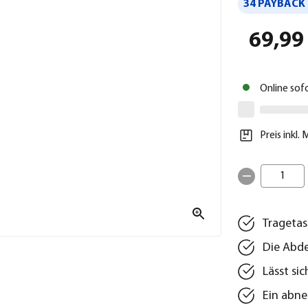
34 PAYBACK 
69,99
Online sof
Preis inkl.
1
Tragetas
Die Abde
Lässt si
Ein abne