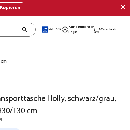
Kopieren
Kundenkonto
PAYBACK
Warenkorb
Login
0 cm
ransporttasche Holly, schwarz/grau,
/H30/T30 cm
0
)