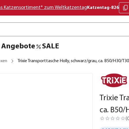
as Katzensortiment* zum Weltkatzentag
Katzentag-826
Angebote
SALE
oxen
Trixie Transporttasche Holly, schwarz/grau, ca. B50/H30/T3
Trixie T
ca. B50
(