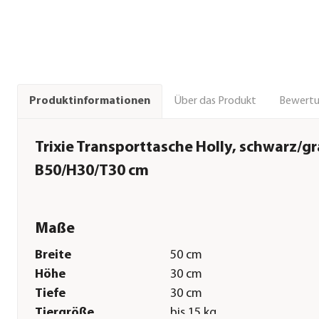
Über das Produkt
Bewert
Produktinformationen
Trixie Transporttasche Holly, schwarz/gr
B50/H30/T30 cm
Maße
Breite
50 cm
Höhe
30 cm
Tiefe
30 cm
Tiergröße
bis 15 kg