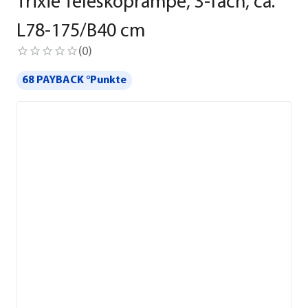
Trixie Teleskoprampe, 3-fach, ca.
L78-175/B40 cm
(
0
)
68 PAYBACK °Punkte