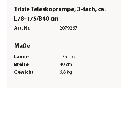
Trixie Teleskoprampe, 3-fach, ca.
L78-175/B40 cm
Art. Nr.
2079267
Maße
Länge
175 cm
Breite
40 cm
Gewicht
6,8 kg
Merkmale
Farbe
Schwarz|Grau
Materialien
Aluminium|Kunststoff
Belastbarkeit
90 kg
Sonstiges
Marke
Trixie