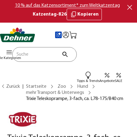
10 % auf das Katzensortiment* zum Weltkatzentag
Katzentag-826
Kopieren
lle Kategorien
Tipps & Trends
Angebote
SALE
Zurück
Startseite
Zoo
Hund
mehr Transport & Unterwegs
Trixie Teleskoprampe, 3-fach, ca. L78-175/B40 cm