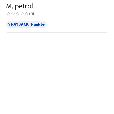
M, petrol
(
0
)
9 PAYBACK °Punkte