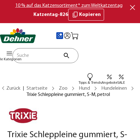
10 % auf das Katzensortiment* zum Weltkatzentag
Katzentag-826
Kopieren
lle Kategorien
Tipps & Trends
Angebote
SALE
Zurück
Startseite
Zoo
Hund
Hundeleinen
Trixie Schleppleine gummiert, S-M, petrol
Trixie Schleppleine gummiert, S-