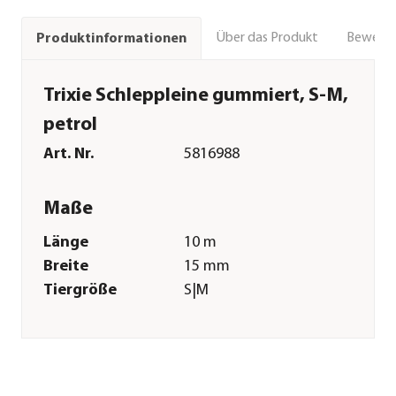
Über das Produkt
Bewert
Produktinformationen
Trixie Schleppleine gummiert, S-M,
petrol
Art. Nr.
5816988
Maße
Länge
10 m
Breite
15 mm
Tiergröße
S|M
Merkmale
Farbe
Blau
Materialien
Polyester|Polypropylen