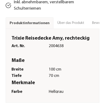
Inkl. abnehmbarem, verstellbarem
Schulterriemen
Über das Produkt
Bewert
Produktinformationen
Trixie Reisedecke Amy, rechteckig
Art. Nr.
2004638
Maße
Breite
100 cm
Tiefe
70 cm
Merkmale
Farbe
Hellgrau
Materialien
Polyester
Oberfläche
wasserabweisend