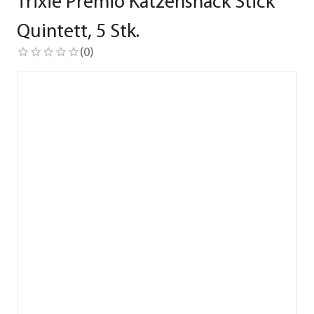
Trixie Premio Katzensnack Stick
Quintett, 5 Stk.
(
0
)