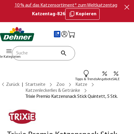
10 % auf das Katzensortiment* zum Weltkatzentag
Katzentag-826
Kopieren
lle Kategorien
Tipps & Trends
Angebote
SALE
Zurück
Startseite
Zoo
Katze
Katzenleckerlies & Getränke
Trixie Premio Katzensnack Stick Quintett, 5 Stk.