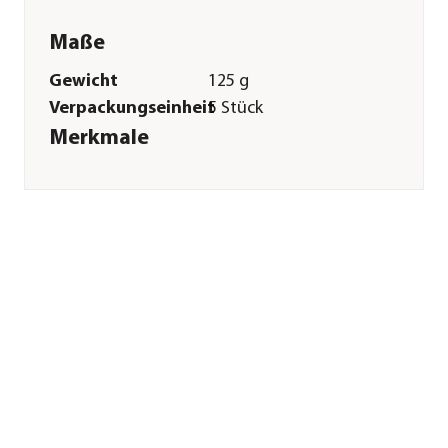
Maße
Gewicht
125 g
Verpackungseinheit
5 Stück
Merkmale
Sorte
Lamm|Truthahn
Futterart
Snack|Kausnack
Verpackung
Beutel
Sonstiges
Marke
Trixie
Tierart
Katzen
Herstellerangaben
Land
DE
Firma
TRIXIE
Heimtierbedarf