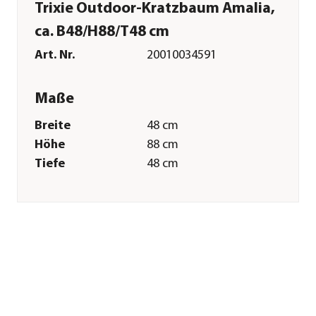
Trixie Outdoor-Kratzbaum Amalia,
ca. B48/H88/T48 cm
Art. Nr.
20010034591
Maße
Breite
48 cm
Höhe
88 cm
Tiefe
48 cm
Merkmale
Farbe
Grau
Materialien
Polyrattan|Jute|Holz
Sonstiges
Marke
Trixie
Tierart
Katzen