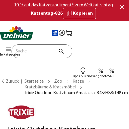
10 % auf das Katzensortiment* zum Weltkatzentag
Katzentag-826
Kopieren
lle Kategorien
Tipps & Trends
Angebote
SALE
Zurück
Startseite
Zoo
Katze
Kratzbäume & Kratzmöbel
Trixie Outdoor-Kratzbaum Amalia, ca. B48/H88/T48 cm