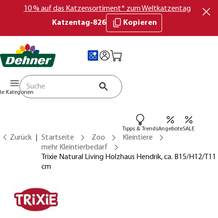
10 % auf das Katzensortiment* zum Weltkatzentag
Katzentag-826
Kopieren
lle Kategorien
Tipps & Trends
Angebote
SALE
Zurück
Startseite
Zoo
Kleintiere
mehr Kleintierbedarf
Trixie Natural Living Holzhaus Hendrik, ca. B15/H12/T11
cm