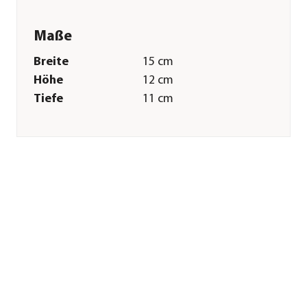
Maße
Breite
15 cm
Höhe
12 cm
Tiefe
11 cm
Merkmale
Materialien
Holz
Sonstiges
Marke
Trixie
Tierart
Mäuse|Zwerghamster|Hamster|K
Herstellerangaben
Land
DE
Firma
TRIXIE
Heimtierbedarf