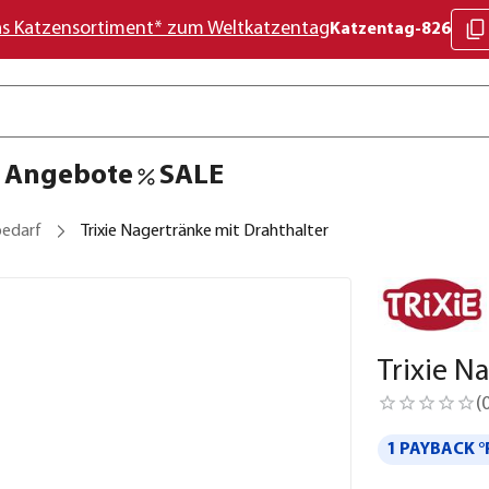
as Katzensortiment* zum Weltkatzentag
Katzentag-826
Angebote
SALE
bedarf
Trixie Nagertränke mit Drahthalter
Trixie N
(
1 PAYBACK °