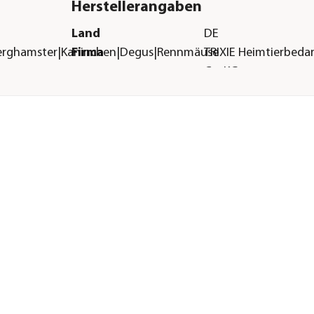
Herstellerangaben
Land
DE
erghamster|Kaninchen|Degus|Rennmäuse
Firma
TRIXIE Heimtierbed
Co. KG
E-Mail
vertrieb@trixie.de
Straße
Industriestr.
Hausnummer
32
Postleitzahl
24963
Stadt
Tarp