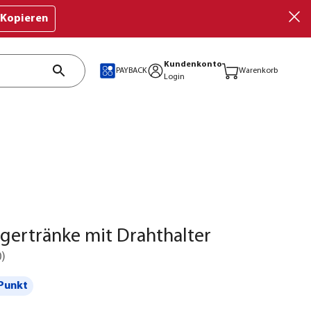
Kopieren
Kundenkonto
PAYBACK
Warenkorb
Login
agertränke mit Drahthalter
0
)
Punkt