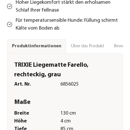
Hoher Liegekomfort stärkt den erholsamen
Schlaf Ihrer Fellnase
Für temperatursensible Hunde: Füllung schirmt
Kälte vom Boden ab
Über das Produkt
Bewert
Produktinformationen
TRIXIE Liegematte Farello,
rechteckig, grau
Art. Nr.
6856025
Maße
Breite
130 cm
Höhe
4 cm
Tiefe
85 cm