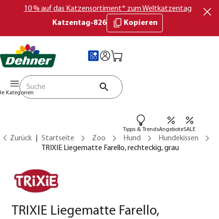
10 % auf das Katzensortiment* zum Weltkatzentag
Katzentag-826
Kopieren
lle Kategorien
Tipps & Trends
Angebote
SALE
Zurück
Startseite
Zoo
Hund
Hundekissen
TRIXIE Liegematte Farello, rechteckig, grau
TRIXIE Liegematte Farello,