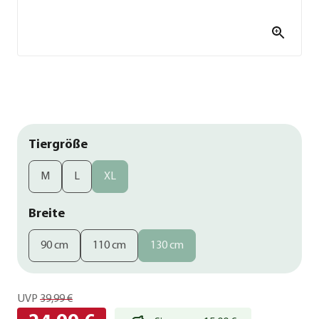
Tiergröße
M
L
XL
Breite
90 cm
110 cm
130 cm
UVP
39,99 €