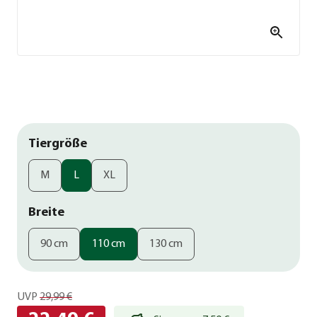
Tiergröße
M
L
XL
Breite
90 cm
110 cm
130 cm
UVP
29,99 €