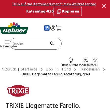
10 % auf das Katzensortiment* zum Weltkatzentag
Katzentag-826
Kopieren
lle Kategorien
Tipps & Trends
Angebote
SALE
Zurück
Startseite
Zoo
Hund
Hundekissen
TRIXIE Liegematte Farello, rechteckig, grau
TRIXIE Liegematte Farello,