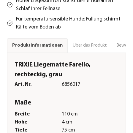
Hoher Liegekomfort stärkt den erholsamen
Schlaf Ihrer Fellnase
Für temperatursensible Hunde: Füllung schirmt
Kälte vom Boden ab
Über das Produkt
Bewert
Produktinformationen
TRIXIE Liegematte Farello,
rechteckig, grau
Art. Nr.
6856017
Maße
Breite
110 cm
Höhe
4 cm
Tiefe
75 cm