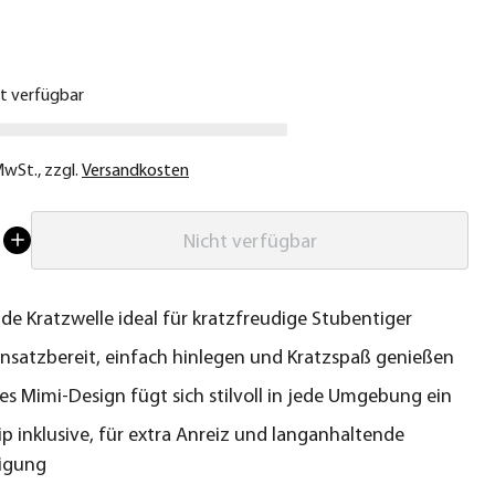
€
ht verfügbar
 MwSt.
,
zzgl.
Versandkosten
Nicht verfügbar
e Kratzwelle ideal für kratzfreudige Stubentiger
insatzbereit, einfach hinlegen und Kratzspaß genießen
tes Mimi-Design fügt sich stilvoll in jede Umgebung ein
ip inklusive, für extra Anreiz und langanhaltende
igung