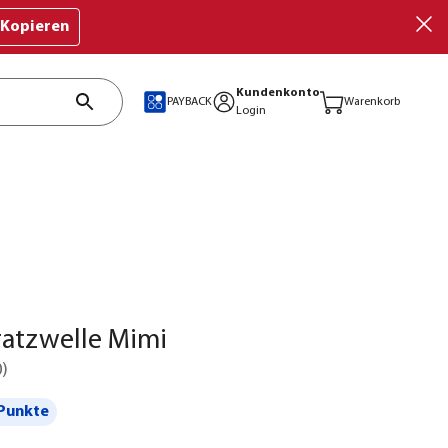
Kopieren
Kundenkonto
PAYBACK
Warenkorb
Login
ratzwelle Mimi
0
)
Punkte