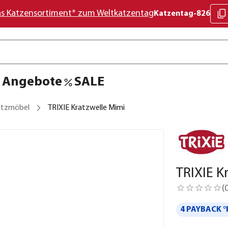
as Katzensortiment* zum Weltkatzentag
Katzentag-826
Angebote
SALE
atzmöbel
TRIXIE Kratzwelle Mimi
TRIXIE K
(
4 PAYBACK °