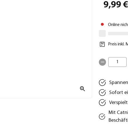
9,99 
Online nic
Preis inkl.
1
Spannend
Sofort e
Verspiel
Mit Catn
Beschäft