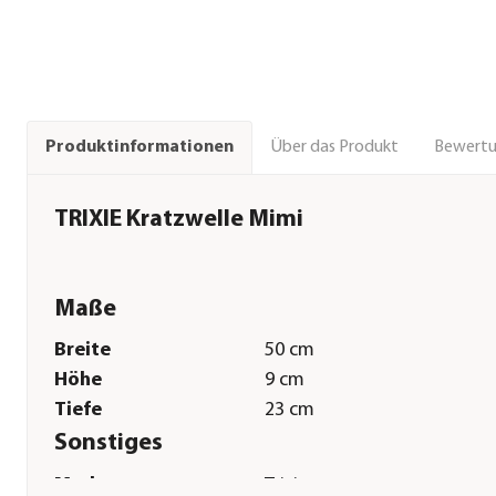
Über das Produkt
Bewert
Produktinformationen
TRIXIE Kratzwelle Mimi
Maße
Breite
50 cm
Höhe
9 cm
Tiefe
23 cm
Sonstiges
Marke
Trixie