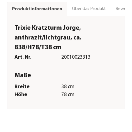
Über das Produkt
Bewert
Produktinformationen
Trixie Kratzturm Jorge,
anthrazit/lichtgrau, ca.
B38/H78/T38 cm
Art. Nr.
20010023313
Maße
Breite
38 cm
Höhe
78 cm
Tiefe
38 cm
Gewicht
9,8 kg
Merkmale
Farbe
Anthrazit|Hellgrau|Grau