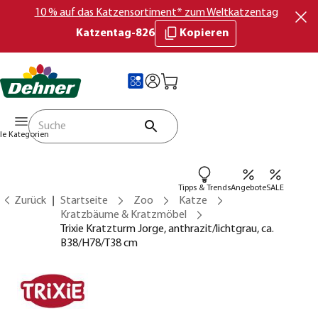
10 % auf das Katzensortiment* zum Weltkatzentag
Katzentag-826
Kopieren
lle Kategorien
Tipps & Trends
Angebote
SALE
Zurück
Startseite
Zoo
Katze
Kratzbäume & Kratzmöbel
Trixie Kratzturm Jorge, anthrazit/lichtgrau, ca.
B38/H78/T38 cm