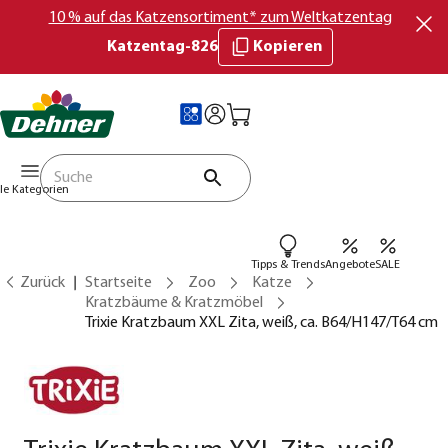
10 % auf das Katzensortiment* zum Weltkatzentag
Katzentag-826
Kopieren
lle Kategorien
Tipps & Trends
Angebote
SALE
Zurück
Startseite
Zoo
Katze
Kratzbäume & Kratzmöbel
Trixie Kratzbaum XXL Zita, weiß, ca. B64/H147/T64 cm