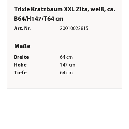
Trixie Kratzbaum XXL Zita, weiß, ca.
B64/H147/T64 cm
Art. Nr.
20010022815
Maße
Breite
64 cm
Höhe
147 cm
Tiefe
64 cm
Gewicht
35 kg
Merkmale
Farbe
Weiß
Materialien
Holz|Plüsch|Sisal|Fleece
Sonstiges
Marke
Trixie