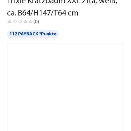
Trixie Kratzbaum XXL Zita, weiß,
ca. B64/H147/T64 cm
(
0
)
112 PAYBACK °Punkte