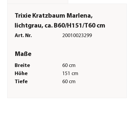
Trixie Kratzbaum Marlena,
lichtgrau, ca. B60/H151/T60 cm
Art. Nr.
20010023299
Maße
Breite
60 cm
Höhe
151 cm
Tiefe
60 cm
Gewicht
22,7 kg
Merkmale
Farbe
Hellgrau
Materialien
Holz|Plüsch|Sisal|Fleece
Sonstiges