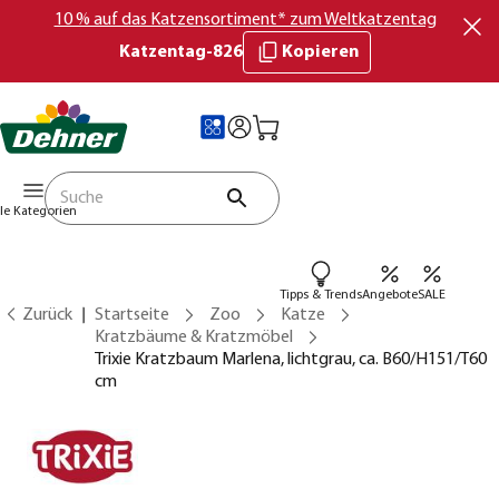
10 % auf das Katzensortiment* zum Weltkatzentag
Katzentag-826
Kopieren
lle Kategorien
Tipps & Trends
Angebote
SALE
Zurück
Startseite
Zoo
Katze
Kratzbäume & Kratzmöbel
Trixie Kratzbaum Marlena, lichtgrau, ca. B60/H151/T60
cm