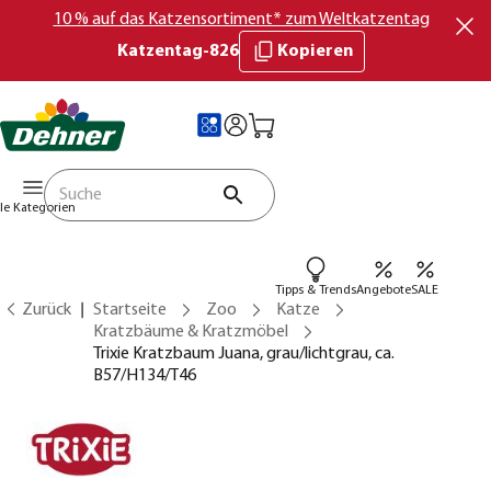
10 % auf das Katzensortiment* zum Weltkatzentag
Katzentag-826
Kopieren
lle Kategorien
Tipps & Trends
Angebote
SALE
Zurück
Startseite
Zoo
Katze
Kratzbäume & Kratzmöbel
Trixie Kratzbaum Juana, grau/lichtgrau, ca.
B57/H134/T46