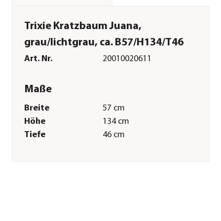
Trixie Kratzbaum Juana,
grau/lichtgrau, ca. B57/H134/T46
Art. Nr.
20010020611
Maße
Breite
57 cm
Höhe
134 cm
Tiefe
46 cm
Merkmale
Farbe
Hellgrau|Grau
Materialien
Holz|Plüsch|Sisal|Fleece
Sonstiges
Marke
Trixie