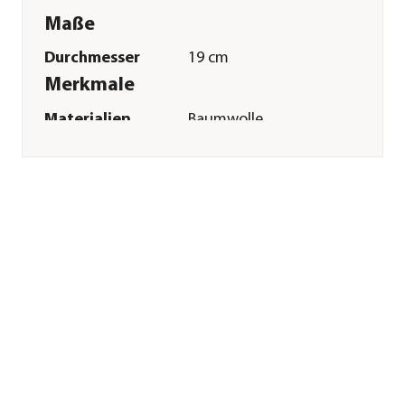
Maße
Durchmesser
19 cm
Merkmale
Materialien
Baumwolle
Sonstiges
Marke
Trixie
Tierart
Großsittiche|Papageien
Herstellerangaben
Land
DE
Firma
TRIXIE
Heimtierbedarf
GmbH & Co. KG
E-Mail
vertrieb@trixie.de
Straße
Industriestr.