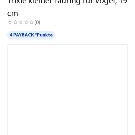
Trixie kleiner Tauring für Vögel, 19
cm
(
0
)
4 PAYBACK °Punkte