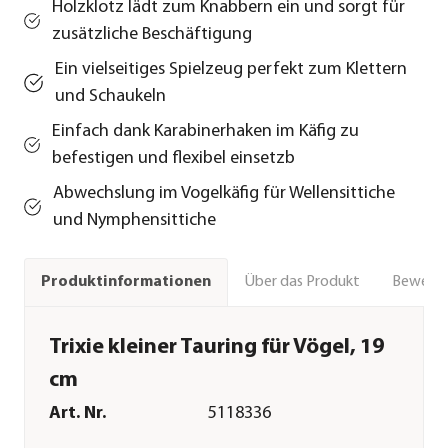
Holzklotz lädt zum Knabbern ein und sorgt für
zusätzliche Beschäftigung
Ein vielseitiges Spielzeug perfekt zum Klettern
und Schaukeln
Einfach dank Karabinerhaken im Käfig zu
befestigen und flexibel einsetzb
Abwechslung im Vogelkäfig für Wellensittiche
und Nymphensittiche
Über das Produkt
Bewert
Produktinformationen
Trixie kleiner Tauring für Vögel, 19
cm
Art. Nr.
5118336