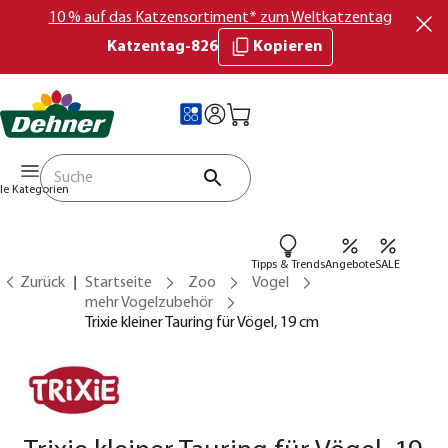
10 % auf das Katzensortiment* zum Weltkatzentag
Katzentag-826
Kopieren
lle Kategorien
Tipps & Trends
Angebote
SALE
Zurück
Startseite
Zoo
Vogel
mehr Vogelzubehör
Trixie kleiner Tauring für Vögel, 19 cm