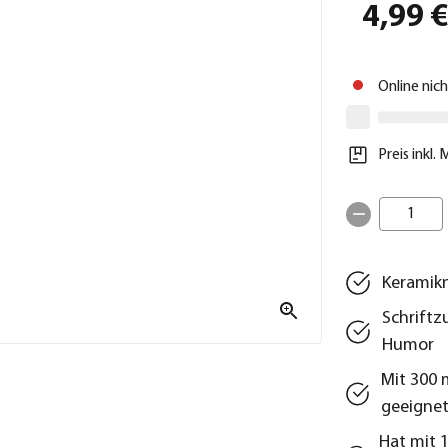
4,99 
Online nic
Preis inkl.
1
Keramikn
Schriftzu
Humor
Mit 300 
geeigne
Hat mit 