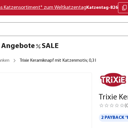
as Katzensortiment* zum Weltkatzentag
Katzentag-826
Angebote
SALE
änken
Trixie Keramiknapf mit Katzenmotiv, 0,3 l
Trixie K
(
2 PAYBACK °