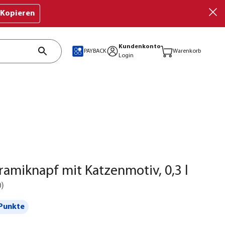
Kopieren
Kundenkonto
PAYBACK
Warenkorb
Login
eramiknapf mit Katzenmotiv, 0,3 l
0
)
Punkte