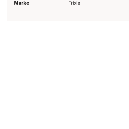
Marke
Trixie
Tierart
Hunde|Katzen