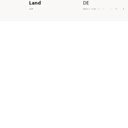
Land
DE
Firma
TRIXIE Heimtierbed
Co. KG
E-Mail
vertrieb@trixie.de
Straße
Industriestr.
Hausnummer
32
Postleitzahl
24963
Stadt
Tarp