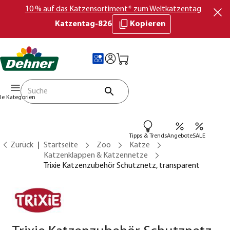
10 % auf das Katzensortiment* zum Weltkatzentag
Katzentag-826
Kopieren
lle Kategorien
Tipps & Trends
Angebote
SALE
Zurück
Startseite
Zoo
Katze
Katzenklappen & Katzennetze
Trixie Katzenzubehör Schutznetz, transparent