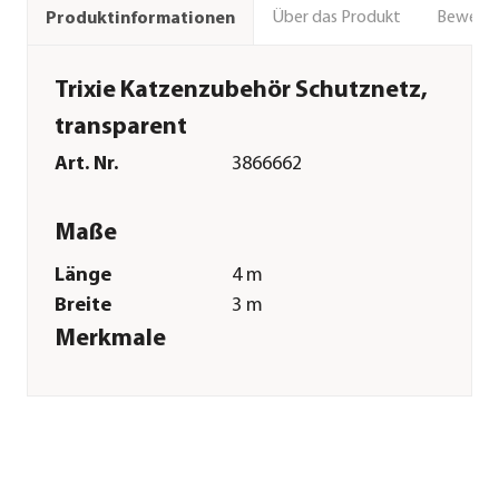
Über das Produkt
Bewert
Produktinformationen
Trixie Katzenzubehör Schutznetz,
transparent
Art. Nr.
3866662
Maße
Länge
4 m
Breite
3 m
Merkmale
Farbe
Transparent
Sonstiges
Marke
Trixie
Tierart
Katzen