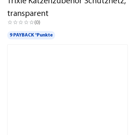
Trixie Katzenzubehör Schutznetz,
transparent
(
0
)
9 PAYBACK °Punkte