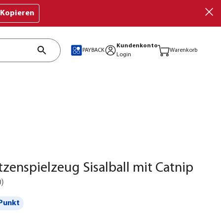
Kopieren
Kundenkonto
PAYBACK
Warenkorb
Login
atzenspielzeug Sisalball mit Catnip
0
)
Punkt