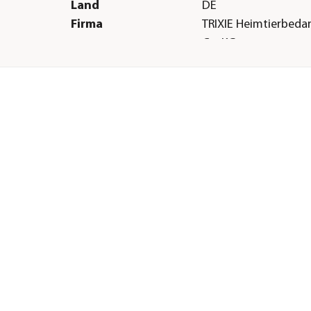
Land
DE
Firma
TRIXIE Heimtierbed
Co. KG
E-Mail
vertrieb@trixie.de
Straße
Industriestr.
Hausnummer
32
Postleitzahl
24963
Stadt
Tarp