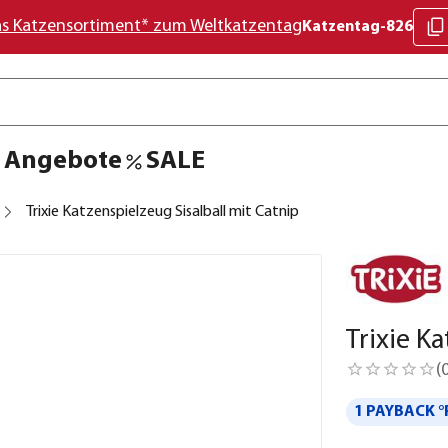
as Katzensortiment* zum Weltkatzentag
Katzentag-826
Angebote
SALE
Trixie Katzenspielzeug Sisalball mit Catnip
Trixie K
(
1 PAYBACK °