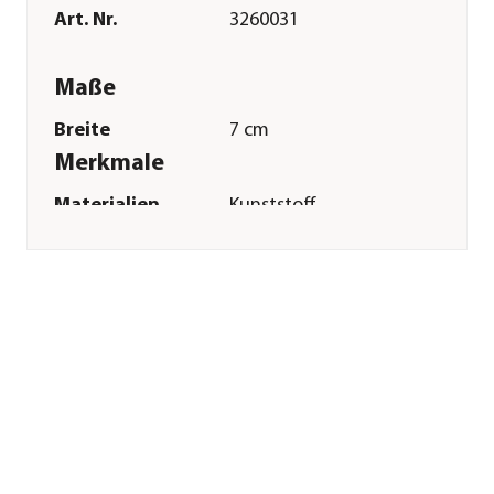
Art. Nr.
3260031
Maße
Breite
7 cm
Merkmale
Materialien
Kunststoff
Sonstiges
Marke
Trixie
Tierart
Katzen
Herstellerangaben
Land
DE
Firma
TRIXIE
Heimtierbedarf
GmbH & Co. KG