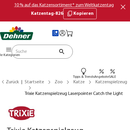
10 % auf das Katzensortiment* zum Weltkatzentag
Katzentag-826
Kopieren
lle Kategorien
Tipps & Trends
Angebote
SALE
Zurück
Startseite
Zoo
Katze
Katzenspielzeug
Trixie Katzenspielzeug Laserpointer Catch the Light