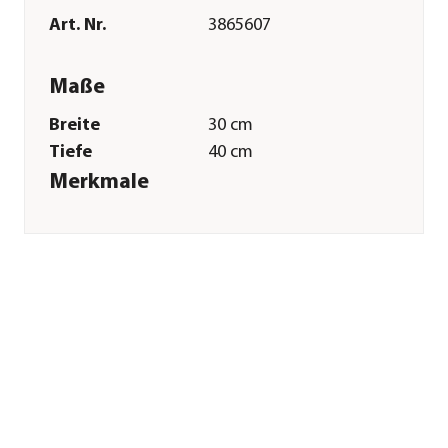
Art. Nr.
3865607
Maße
Breite
30 cm
Tiefe
40 cm
Merkmale
Materialien
Kunststoff
Sonstiges
Marke
Trixie
Tierart
Katzen
Herstellerangaben
Land
DE
Firma
TRIXIE
Heimtierbedarf