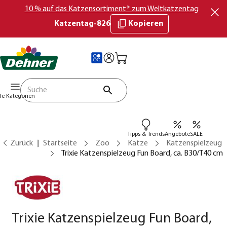
10 % auf das Katzensortiment* zum Weltkatzentag
Katzentag-826
Kopieren
lle Kategorien
Tipps & Trends
Angebote
SALE
Zurück
Startseite
Zoo
Katze
Katzenspielzeug
Trixie Katzenspielzeug Fun Board, ca. B30/T40 cm
Trixie Katzenspielzeug Fun Board,