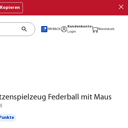
Kopieren
Kundenkonto
PAYBACK
Warenkorb
Login
atzenspielzeug Federball mit Maus
0
)
Punkte