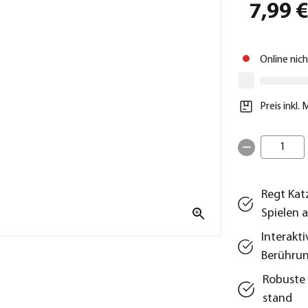
7,99 
Online nic
Preis inkl.
1
Regt Kat
Spielen 
Interakti
Berühru
Robuste 
stand