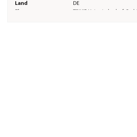
Land
DE
Firma
TRIXIE Heimtierbedarf Gmb
Co. KG
E-Mail
vertrieb@trixie.de
Straße
Industriestr.
Hausnummer
32
Postleitzahl
24963
Stadt
Tarp