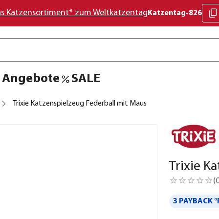
as Katzensortiment* zum Weltkatzentag
Katzentag-826
Angebote
SALE
Trixie Katzenspielzeug Federball mit Maus
Trixie K
(
3 PAYBACK °