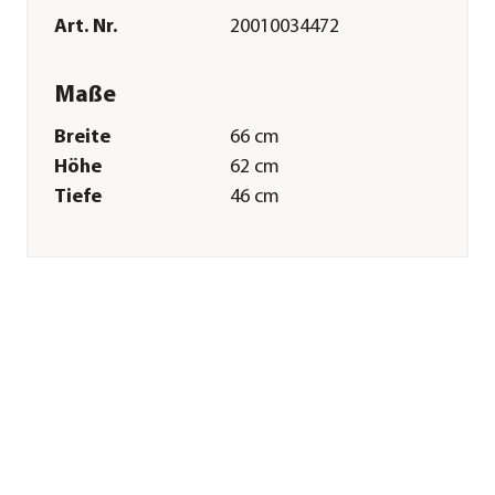
Art. Nr.
20010034472
Maße
Breite
66 cm
Höhe
62 cm
Tiefe
46 cm
Merkmale
Farbe
Grau|Beige
Materialien
Filz
Sonstiges
Marke
Trixie
Tierart
Katzen
Herstellerangaben
Land
DE