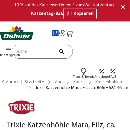
10 % auf das Katzensortiment* zum Weltkatzentag
Katzentag-826
Kopieren
lle Kategorien
Tipps & Trends
Angebote
SALE
Zurück
Startseite
Zoo
Katze
Katzenhöhlen
Trixie Katzenhöhle Mara, Filz, ca. B66/H62/T46 cm
Trixie Katzenhöhle Mara, Filz, ca.